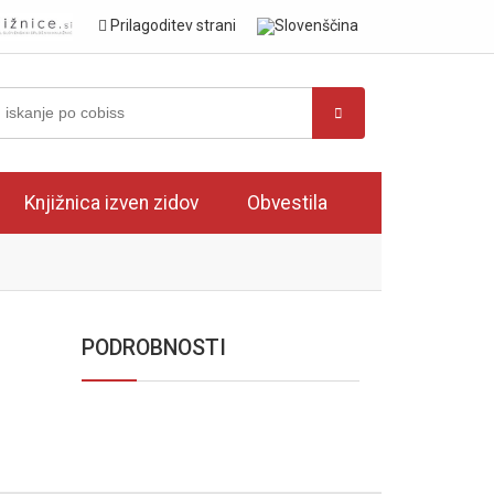
Prilagoditev strani
Knjižnica izven zidov
Obvestila
PODROBNOSTI