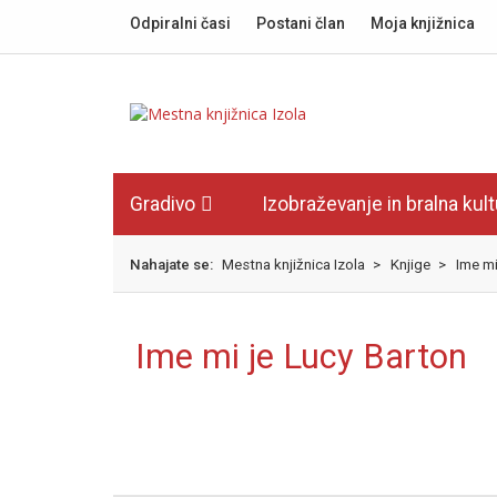
Skok
izjava
Odpiralni časi
Postani član
Moja knjižnica
na
o
glavno
dostopnosti
vsebino
Gradivo
Izobraževanje in bralna kul
Nahajate se:
Mestna knjižnica Izola
>
Knjige
>
Ime mi
Ime mi je Lucy Barton