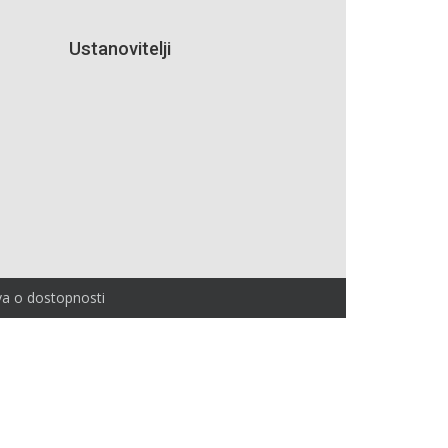
Ustanovitelji
va o dostopnosti