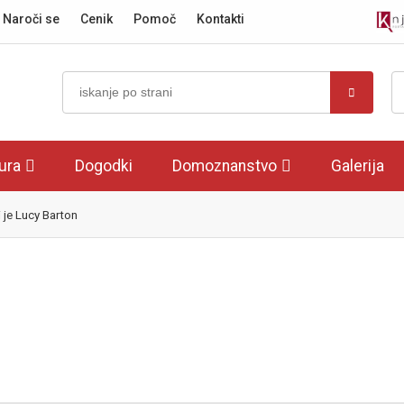
Naroči se
Cenik
Pomoč
Kontakti
tura
Dogodki
Domoznanstvo
Galerija
 je Lucy Barton