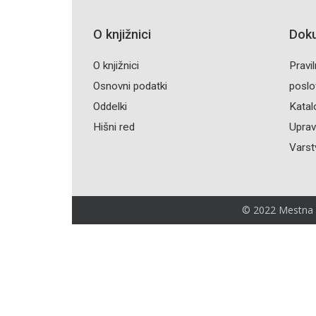
O knjižnici
Dok
O knjižnici
Pravil
Osnovni podatki
poslo
Oddelki
Katal
Hišni red
Upravl
Varst
© 2022 Mestna kn