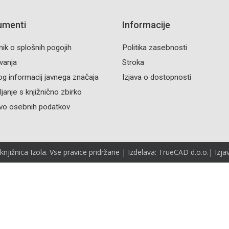
umenti
Informacije
nik o splošnih pogojih
Politika zasebnosti
vanja
Stroka
og informacij javnega značaja
Izjava o dostopnosti
janje s knjižnično zbirko
vo osebnih podatkov
jižnica Izola. Vse pravice pridržane | Izdelava: TrueCAD d.o.o.|
Izja