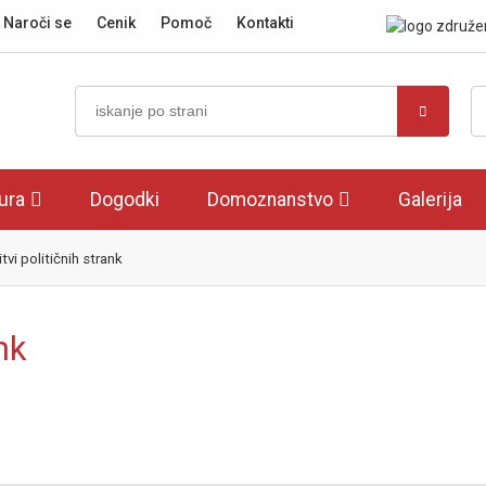
Naroči se
Cenik
Pomoč
Kontakti
tura
Dogodki
Domoznanstvo
Galerija
itvi političnih strank
nk