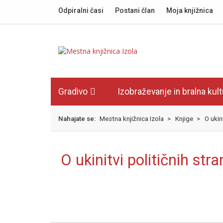
Skok
izjava
Odpiralni časi
Postani član
Moja knjižnica
na
o
glavno
dostopnosti
vsebino
Gradivo
Izobraževanje in bralna kul
Nahajate se:
Mestna knjižnica Izola
>
Knjige
>
O ukin
O ukinitvi političnih stra