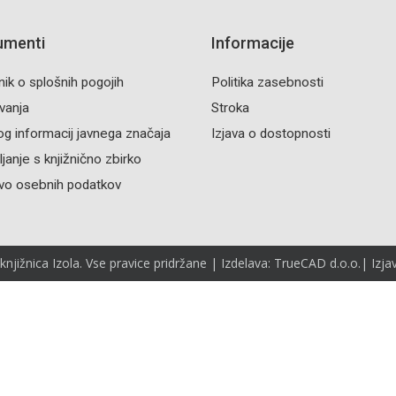
umenti
Informacije
nik o splošnih pogojih
Politika zasebnosti
vanja
Stroka
og informacij javnega značaja
Izjava o dostopnosti
janje s knjižnično zbirko
vo osebnih podatkov
jižnica Izola. Vse pravice pridržane | Izdelava: TrueCAD d.o.o.|
Izja