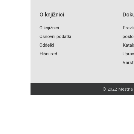
O knjižnici
Dok
O knjižnici
Pravil
Osnovni podatki
poslo
Oddelki
Katal
Hišni red
Upravl
Varst
© 2022 Mestna kn