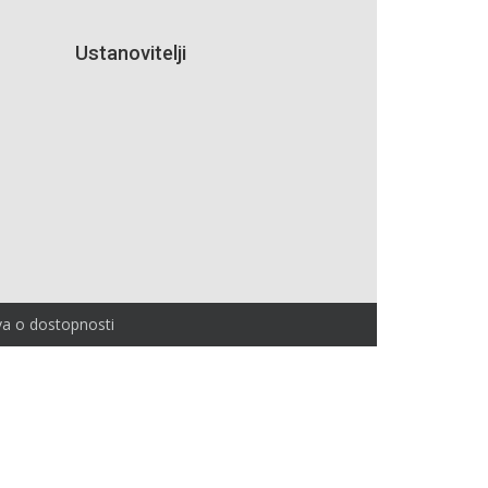
Ustanovitelji
va o dostopnosti